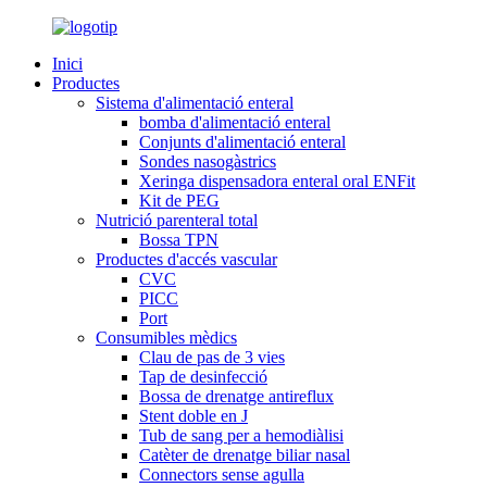
Inici
Productes
Sistema d'alimentació enteral
bomba d'alimentació enteral
Conjunts d'alimentació enteral
Sondes nasogàstrics
Xeringa dispensadora enteral oral ENFit
Kit de PEG
Nutrició parenteral total
Bossa TPN
Productes d'accés vascular
CVC
PICC
Port
Consumibles mèdics
Clau de pas de 3 vies
Tap de desinfecció
Bossa de drenatge antireflux
Stent doble en J
Tub de sang per a hemodiàlisi
Catèter de drenatge biliar nasal
Connectors sense agulla