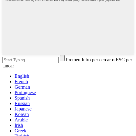
Premeu Intro per cercar o ESC per
tancar
English
French
German
Portuguese
Spanish
Russian
Japanese
Korean
Arabic
Irish
Greek