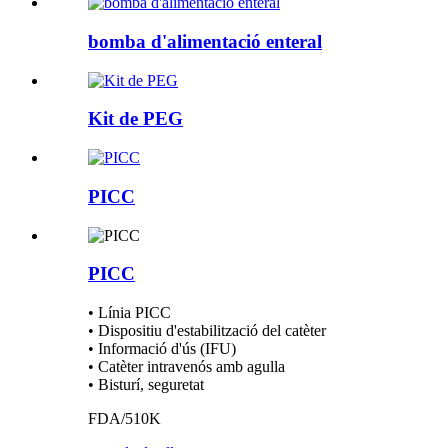
bomba d'alimentació enteral
Kit de PEG
PICC
PICC
• Línia PICC
• Dispositiu d'estabilització del catèter
• Informació d'ús (IFU)
• Catèter intravenós amb agulla
• Bisturí, seguretat
FDA/510K