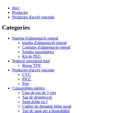
Inici
Productes
Productes d'accés vascular
Categories
Sistema d'alimentació enteral
bomba d'alimentació enteral
Conjunts d'alimentació enteral
Sondes nasogàstrics
Kit de PEG
Nutrició parenteral total
Bossa TPN
Productes d'accés vascular
CVC
PICC
Port
Consumibles mèdics
Clau de pas de 3 vies
Tap de desinfecció
Stent doble en J
Catèter de drenatge biliar nasal
Tub de sang per a hemodiàlisi