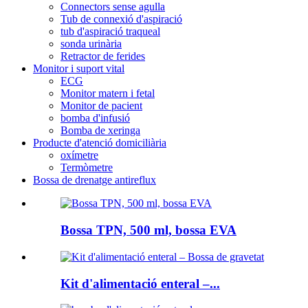
Connectors sense agulla
Tub de connexió d'aspiració
tub d'aspiració traqueal
sonda urinària
Retractor de ferides
Monitor i suport vital
ECG
Monitor matern i fetal
Monitor de pacient
bomba d'infusió
Bomba de xeringa
Producte d'atenció domiciliària
oxímetre
Termòmetre
Bossa de drenatge antireflux
Bossa TPN, 500 ml, bossa EVA
Kit d'alimentació enteral –...