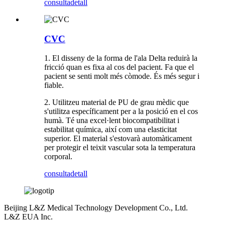
consulta
detall
CVC
1. El disseny de la forma de l'ala Delta reduirà la
fricció quan es fixa al cos del pacient. Fa que el
pacient se senti molt més còmode. És més segur i
fiable.
2. Utilitzeu material de PU de grau mèdic que
s'utilitza específicament per a la posició en el cos
humà. Té una excel·lent biocompatibilitat i
estabilitat química, així com una elasticitat
superior. El material s'estovarà automàticament
per protegir el teixit vascular sota la temperatura
corporal.
consulta
detall
Beijing L&Z Medical Technology Development Co., Ltd.
L&Z EUA Inc.