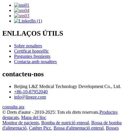
ENLLAÇOS ÚTILS
Sobre nosaltres
Certificat honorífic
Preguntes freqüents
Contacta amb nosaltres
contacteu-nos
Beijing L&Z Medical Technology Development Co., Ltd.
+86-10-87952040
info@lingze.com
consulta ara
© Drets d'autor - 2010-2025: Tots els drets reservats.
Productes
destacats
,
Mapa del lloc
Monitor de pacients
,
Bomba de nutrició enteral
,
Bossa de bomba
d'alimentació
,
Catèter Picc
,
Bossa d'alimentació enteral
,
Bosses