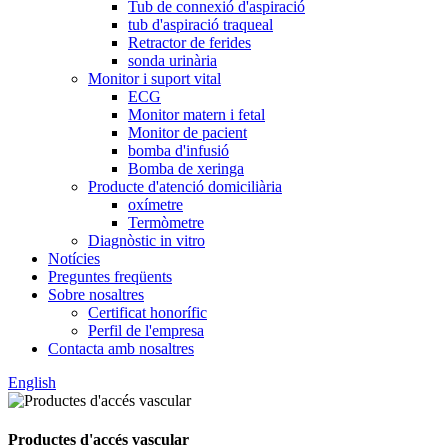
Tub de connexió d'aspiració
tub d'aspiració traqueal
Retractor de ferides
sonda urinària
Monitor i suport vital
ECG
Monitor matern i fetal
Monitor de pacient
bomba d'infusió
Bomba de xeringa
Producte d'atenció domiciliària
oxímetre
Termòmetre
Diagnòstic in vitro
Notícies
Preguntes freqüents
Sobre nosaltres
Certificat honorífic
Perfil de l'empresa
Contacta amb nosaltres
English
Productes d'accés vascular