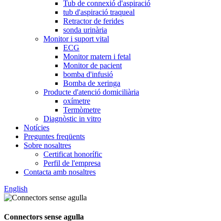
Tub de connexió d'aspiració
tub d'aspiració traqueal
Retractor de ferides
sonda urinària
Monitor i suport vital
ECG
Monitor matern i fetal
Monitor de pacient
bomba d'infusió
Bomba de xeringa
Producte d'atenció domiciliària
oxímetre
Termòmetre
Diagnòstic in vitro
Notícies
Preguntes freqüents
Sobre nosaltres
Certificat honorífic
Perfil de l'empresa
Contacta amb nosaltres
English
Connectors sense agulla