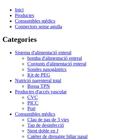
Inici
Productes
Consumibles mèdics
Connectors sense agulla
Categories
Sistema d'alimentació enteral
bomba d'alimentació enteral
Conjunts d'alimentació enteral
Sondes nasogàstrics
Kit de PEG
Nutrició parenteral total
Bossa TPN
Productes d'accés vascular
CVC
PICC
Port
Consumibles mèdics
Clau de pas de 3 vies
Tap de desinfecció
Stent doble en J
Catèter de drenatge biliar nasal