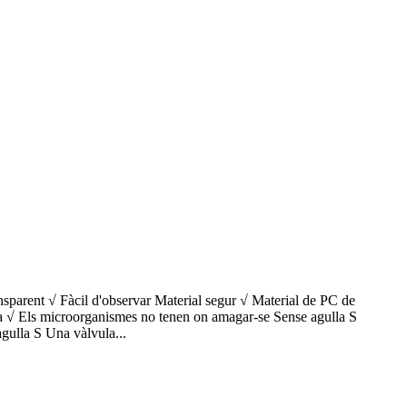
ansparent √ Fàcil d'observar Material segur √ Material de PC de
lisa √ Els microorganismes no tenen on amagar-se Sense agulla S
gulla S Una vàlvula...