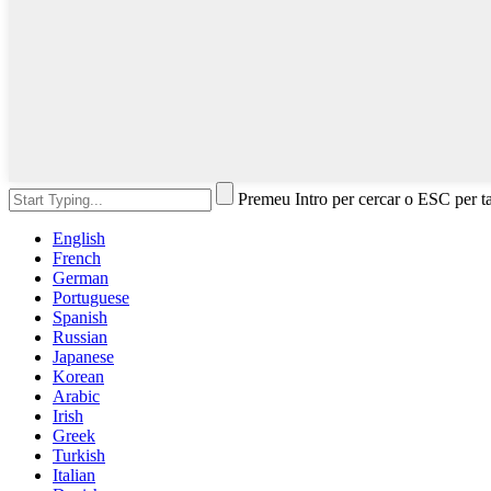
Premeu Intro per cercar o ESC per t
English
French
German
Portuguese
Spanish
Russian
Japanese
Korean
Arabic
Irish
Greek
Turkish
Italian