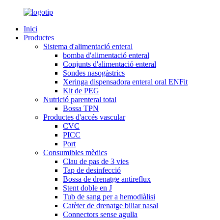
Inici
Productes
Sistema d'alimentació enteral
bomba d'alimentació enteral
Conjunts d'alimentació enteral
Sondes nasogàstrics
Xeringa dispensadora enteral oral ENFit
Kit de PEG
Nutrició parenteral total
Bossa TPN
Productes d'accés vascular
CVC
PICC
Port
Consumibles mèdics
Clau de pas de 3 vies
Tap de desinfecció
Bossa de drenatge antireflux
Stent doble en J
Tub de sang per a hemodiàlisi
Catèter de drenatge biliar nasal
Connectors sense agulla