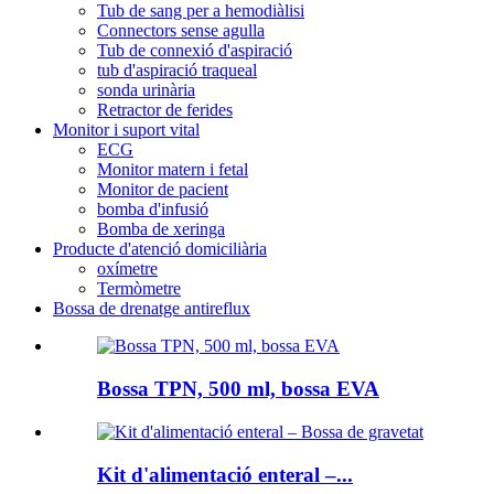
Tub de sang per a hemodiàlisi
Connectors sense agulla
Tub de connexió d'aspiració
tub d'aspiració traqueal
sonda urinària
Retractor de ferides
Monitor i suport vital
ECG
Monitor matern i fetal
Monitor de pacient
bomba d'infusió
Bomba de xeringa
Producte d'atenció domiciliària
oxímetre
Termòmetre
Bossa de drenatge antireflux
Bossa TPN, 500 ml, bossa EVA
Kit d'alimentació enteral –...