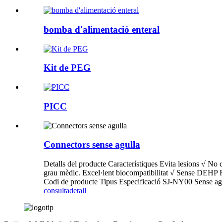
bomba d'alimentació enteral
Kit de PEG
PICC
Connectors sense agulla
Detalls del producte Característiques Evita lesions √ No 
grau mèdic. Excel·lent biocompatibilitat √ Sense DEHP Fo
Codi de producte Tipus Especificació SJ-NY00 Sense agu
consulta
detall