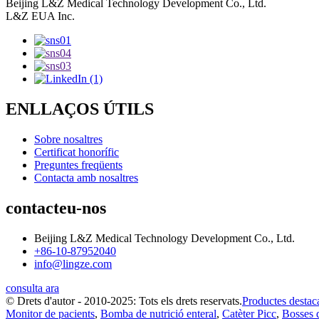
Beijing L&Z Medical Technology Development Co., Ltd.
L&Z EUA Inc.
ENLLAÇOS ÚTILS
Sobre nosaltres
Certificat honorífic
Preguntes freqüents
Contacta amb nosaltres
contacteu-nos
Beijing L&Z Medical Technology Development Co., Ltd.
+86-10-87952040
info@lingze.com
consulta ara
© Drets d'autor - 2010-2025: Tots els drets reservats.
Productes destac
Monitor de pacients
,
Bomba de nutrició enteral
,
Catèter Picc
,
Bosses 