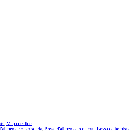
ats
,
Mapa del lloc
d'alimentació per sonda
,
Bossa d'alimentació enteral
,
Bossa de bomba d'