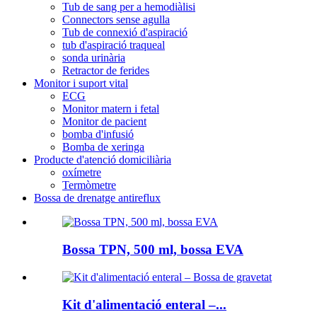
Tub de sang per a hemodiàlisi
Connectors sense agulla
Tub de connexió d'aspiració
tub d'aspiració traqueal
sonda urinària
Retractor de ferides
Monitor i suport vital
ECG
Monitor matern i fetal
Monitor de pacient
bomba d'infusió
Bomba de xeringa
Producte d'atenció domiciliària
oxímetre
Termòmetre
Bossa de drenatge antireflux
Bossa TPN, 500 ml, bossa EVA
Kit d'alimentació enteral –...