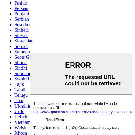
Pashto
Persian
Punjabi
Serbian
Sesotho
Sinhala
Slovak
Slovenian
Somali
Samoan
Scots Gaelic
Shona
Sindhi
Sundanese
Swahili
Tajik
Tamil
Telugu
Thai
Ukrainian
Urdu
Uzbek
Vietnamese
Welsh
Xhosa