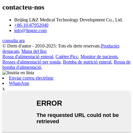
contacteu-nos
Beijing L&Z Medical Technology Development Co., Ltd.
+86-10-87952040
info@lingze.com
consulta ara
© Drets d'autor - 2010-2025: Tots els drets reservats.
Productes
destacats
,
Mapa del lloc
Bossa d'alimentació enteral
,
Catèter Picc
,
Monitor de pacients
,
Bosses d'alimentació per sonda
,
Bomba de nutrició enteral
,
Bossa de
bomba d'alimentació
,
Enviar correu electrònic
WhatsApp
x