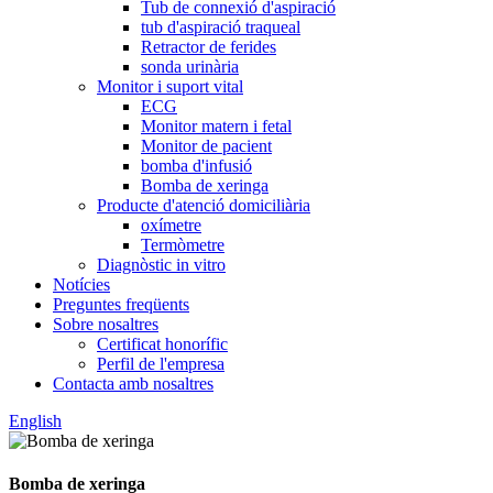
Tub de connexió d'aspiració
tub d'aspiració traqueal
Retractor de ferides
sonda urinària
Monitor i suport vital
ECG
Monitor matern i fetal
Monitor de pacient
bomba d'infusió
Bomba de xeringa
Producte d'atenció domiciliària
oxímetre
Termòmetre
Diagnòstic in vitro
Notícies
Preguntes freqüents
Sobre nosaltres
Certificat honorífic
Perfil de l'empresa
Contacta amb nosaltres
English
Bomba de xeringa