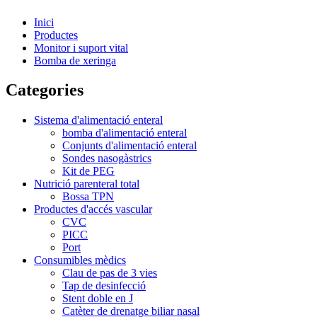
Inici
Productes
Monitor i suport vital
Bomba de xeringa
Categories
Sistema d'alimentació enteral
bomba d'alimentació enteral
Conjunts d'alimentació enteral
Sondes nasogàstrics
Kit de PEG
Nutrició parenteral total
Bossa TPN
Productes d'accés vascular
CVC
PICC
Port
Consumibles mèdics
Clau de pas de 3 vies
Tap de desinfecció
Stent doble en J
Catèter de drenatge biliar nasal