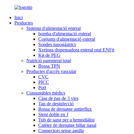
Inici
Productes
Sistema d'alimentació enteral
bomba d'alimentació enteral
Conjunts d'alimentació enteral
Sondes nasogàstrics
Xeringa dispensadora enteral oral ENFit
Kit de PEG
Nutrició parenteral total
Bossa TPN
Productes d'accés vascular
CVC
PICC
Port
Consumibles mèdics
Clau de pas de 3 vies
Tap de desinfecció
Bossa de drenatge antireflux
Stent doble en J
Tub de sang per a hemodiàlisi
Catèter de drenatge biliar nasal
Connectors sense agulla